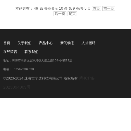
本站共有： 46 条 每页显示 10 条 第 9 页/共 5 页
首页
前一页
后一页
尾页
首页
关于我们
产品中心
新闻动态
人才招聘
在线留言
联系我们
地址：珠海市高新区唐家湾镇天星五路159号4栋12层
电话： 0756-3399330
|粤ICP备
©2023-2024 珠海世宁达科技有限公司 版权所有
2023094009号