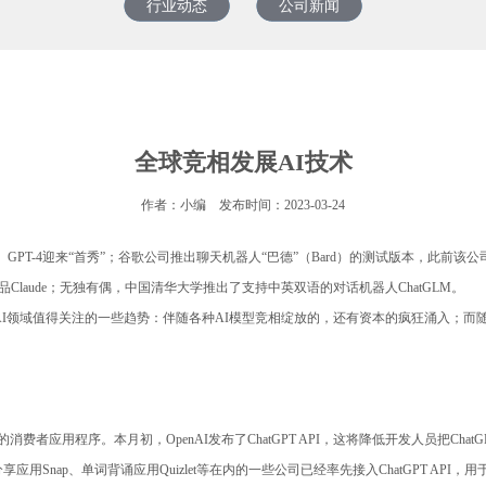
行业动态
公司新闻
全球竞相发展AI技术
作者：小编 发布时间：2023-03-24
PT-4迎来“首秀”；谷歌公司推出聊天机器人“巴德”（Bard）的测试版本，此前该公司
GPT的产品Claude；无独有偶，中国清华大学推出了支持中英双语的对话机器人ChatGLM。
了AI领域值得关注的一些趋势：伴随各种AI模型竞相绽放的，还有资本的疯狂涌入；
。
费者应用程序。本月初，OpenAI发布了ChatGPT API，这将降低开发人员把Cha
、照片分享应用Snap、单词背诵应用Quizlet等在内的一些公司已经率先接入ChatGPT 