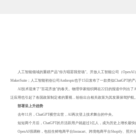
人工智能领域的重磅产品“你方唱罢我登场”。开放人工智能公司（OpenAI）G
MakerSuite；人工智能初创公司Anthropic也于15日发布了一款类似Chat
AI技术迎来了“百花齐放”的春天。物理学家组织网在22日的报道中列出
泛应用也引起了各国政策制定者的重视，纷纷出台相关政策为其发展保驾护航
部署呈上升趋势
去年11月，ChatGPT横空出世，AI再次登上技术舞台的中央。
短短两个月后，ChatGPT的月活跃用户就超过1亿人，成为历史上增长最快的消
OpenAI强调称，包括生鲜电商平台Instacart、跨境电商平台Shopify