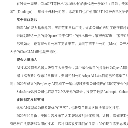
在过去一周里，ChatGPT等技术“攻城略地”的步伐进一步加快：目前，美国软件
国”（Duolingo）、摩根士丹利公司等，冰岛政府也在使用GPT-4保护自己的语
竞争日益激烈
随着AI的能力越来越强，应用范围日益广泛，许多公司的透明度也变得越
最能彰显这一点的是OpenAI关于GPT-4的技术报告，该报告写道：“
尽管如此，也有些公司公布了更多细节。如元宇宙平台公司（Meta）公开发布了
大学的ChatGLM-6B也是开源的。
资金大量涌入
AI技术和聊天机器人吸引了大量资金，其中最受瞩目的是微软为OpenAI豪
据《福布斯》杂志15日报道，美国初创公司Adept AI Labs目前已经筹集了
元；2022年成立的Perplexity AI完成了一笔由恩颐投资公司领投的2500万
Salesforce风投公司也启动了2.5亿美元的基金，投资了包括Anthropi、Coh
多国制定发展蓝图
这些AI模型成为很多媒体的“常客”，也吸引了世界各国决策者的注意。
2022年10月份，美国白宫发布了人工智能权利法案蓝图。近日，麻省
项已被广泛部署和采用的技术，它将彻底改变我们的生活；我们现在需要思考