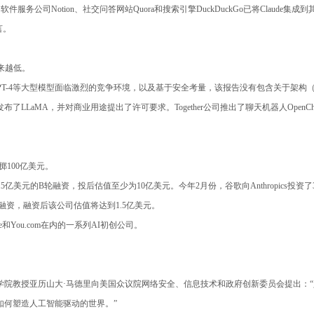
服务公司Notion、社交问答网站Quora和搜索引擎DuckDuckGo已将Claude集
言。
来越低。
鉴于GPT-4等大型模型面临激烈的竞争环境，以及基于安全考量，该报告没有包含关于
LLaMA，并对商业用途提出了许可要求。Together公司推出了聊天机器人OpenCh
掷100亿美元。
3.5亿美元的B轮融资，投后估值至少为10亿美元。今年2月份，谷歌向Anthropics投资
美金的融资，融资后该公司估值将达到1.5亿美元。
ere和You.com在内的一系列AI初创公司。
理工学院教授亚历山大·马德里向美国众议院网络安全、信息技术和政府创新委员会提出
如何塑造人工智能驱动的世界。”