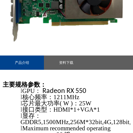
产品介绍
资料下载
主要规格参数：
l
GPU
：
Radeon RX 550
l
核心频率：
1211
MH
z
l
芯片最大功率( W )：
25W
l
接口类型：HDMI*1+
VGA
*1
l
显存：
GDDR
5,1500
MH
z,256M*32bit,4G,128bit,
l
Maximum recommended operating