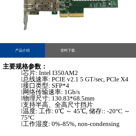
产品介绍
资料下载
主要规格参数：
l
芯片
:
Intel I350AM2
l
总线速率: PCIE v
2
.
1
5
GT/sec, PCIe X
4
l
接口类型
:
SFP*4
l
网络传输速率
: 1Gb/s
l
物理尺寸
: 130.83*68.5mm
l
支持半高、全高尺寸挡片
l
温度
:
工作
:
0℃ ～ 45℃
,
储存
:: -20°C ～
75°C
l
工作湿度
:
0%-85%, non-condensing