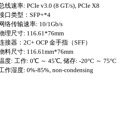
总线速率
:
PCIe v
3
.
0
(
8
GT/s)
, PCIe X8
接口类型：
SFP+*4
网络传输速率
: 10/1Gb
/
s
物理尺寸
: 116.61*76mm
连接器：
2C+ OCP
金手指（
SFF
）
物料尺寸
:
116.61mm*76mm
温度
:
工作
:
0℃ ～ 45℃
,
储存
: -20°C ～ 75°C
工作湿度
:
0%-85%, non-condensing