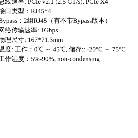
总线速率
:
PCIe v2.1 (2.5 GT/s)
, PCIe X4
接口类型：
RJ45*4
Bypass
：
2
组
RJ45
（有不带
Bypass
版本）
网络传输速率
: 1Gbps
物理尺寸
: 167*71.3mm
温度
:
工作：0℃ ～ 45℃
,
储存
:: -20°C ～ 75°C
工作湿度：
5
%-
90
%, non-condensing