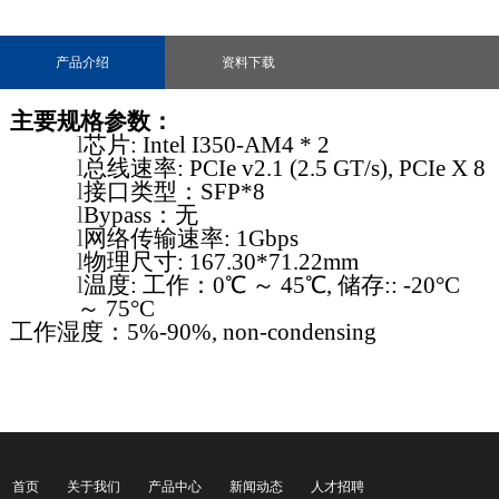
产品介绍
资料下载
主要规格参数：
l
芯片: Intel
I350-AM4 * 2
l
总线速率
:
PCIe v2.1 (2.5 GT/s)
, PCIe X 8
l
接口类型：
SFP*8
l
Bypass
：无
l
网络传输速率
: 1Gbps
l
物理尺寸
: 167.30*71.22mm
l
温度
:
工作：0℃ ～ 45℃
,
储存
:: -20°C
～ 75°C
工作湿度：
5
%-
90
%, non-condensing
首页
关于我们
产品中心
新闻动态
人才招聘