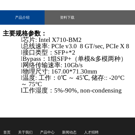
产品介绍
资料下载
主
要规格参数：
l
芯片: Intel
X710-BM2
l
总线速率
:
PCIe v3.0
8 GT/sec
, PCIe X 8
l
接口类型：
SFP+*2
l
Bypass
：
1
组
SFP+
（单模
&
多模两种）
l
网络传输速率
: 10Gb/s
l
物理尺寸
: 167.00*71.30mm
l
温度
:
工作：0℃ ～ 45℃
,
储存
:: -20°C
～ 75°C
l
工作湿度：
5
%-
90
%, non-condensing
首页
关于我们
产品中心
新闻动态
人才招聘