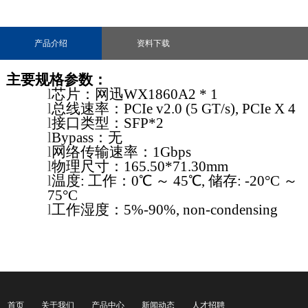
产品介绍
资料下载
主要规格参数：
l
芯片：
网迅WX1860A2 * 1
l
总线速率：
PCIe v2.0 (5 GT/s), PCIe X 4
l
接口类型：
SFP*2
l
Bypass
：无
l
网络传输速率：
1Gbp
s
l
物理尺寸：
165.50*71.30
mm
l
温度
:
工作：
0℃
～
45℃,
储存
: -20°
C ～
75°C
l
工作湿度：
5%-90%,
non-condensing
首页
关于我们
产品中心
新闻动态
人才招聘