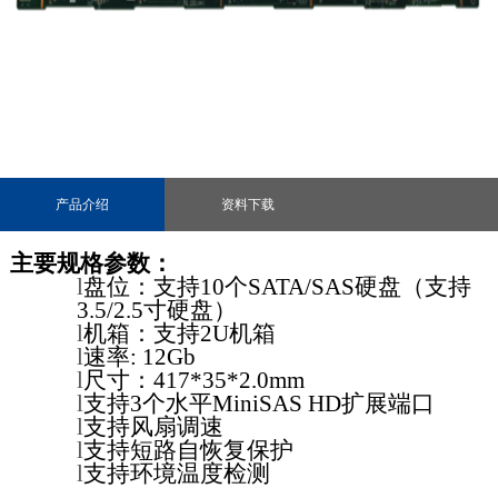
产品介绍
资料下载
主要规格参数：
l
盘位：支持
10个SATA/
SAS硬盘
（支持
3.5/2.5寸硬盘）
l
机箱：支持
2U
机箱
l
速率
: 12Gb
l
尺寸：417*35*2.0mm
l
支持
3
个水平MiniSAS HD扩展端口
l
支持风扇调速
l
支持短路自恢复保护
l
支持环境温度检测