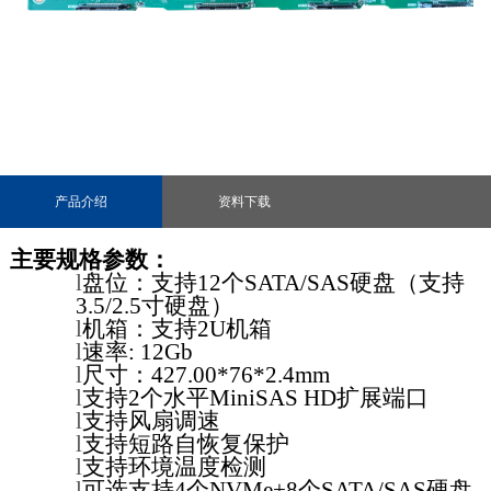
产品介绍
资料下载
主要规格参数：
l
盘位：支持
12个SATA/
SAS硬盘
（支持
3.5/2.5寸硬盘）
l
机箱：支持
2U
机箱
l
速率
: 12Gb
l
尺寸：427.00*76*2.4mm
l
支持2个水平MiniSAS HD扩展端口
l
支持风扇调速
l
支持短路自恢复保护
l
支持环境温度检测
l
可选支持4个NVMe+8个SATA/SAS硬盘